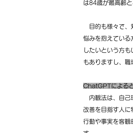
は84歳が最高齢
目的も様々で、対
悩みを抱えている
したいという方も
もありますし、職
​ChatGPTによ
​
内観法は、自己
改善を目指す人に
行動や事実を客観