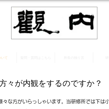
ついて
疑問・質問はこちら
所長の独り言
研
方々が内観をするのですか？
々な方がいらっしゃいます。当研修所では下は小