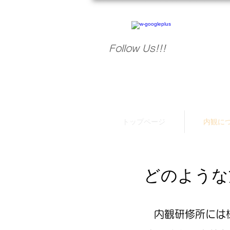
Follow Us!!!
トップページ
内観に
どのような
内観研修所には様