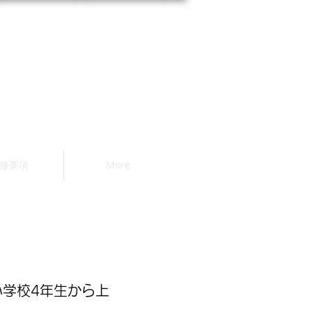
ＴＥＬ：098-948-3966
沖縄内観
研修所（平山）
修要項
More
学校4年生から上