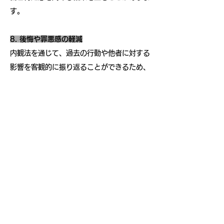
す。
8. 後悔や罪悪感の軽減
内観法を通じて、過去の行動や他者に対する
影響を客観的に振り返ることができるため、
自己批判や罪悪感を軽減する効果がありま
す。内観法では、過去の出来事を評価せずに
事実として観察するため、自己批判をするこ
となく過去を受け入れることができます。こ
のプロセスにより、過去の後悔や罪悪感を整
理し、前向きな気持ちを持つことができま
す。
9. 精神的な安定とバランスの向上
内観法は、過去の行動や感情を無評価で観察
することにより、感情的な動揺を抑える効果